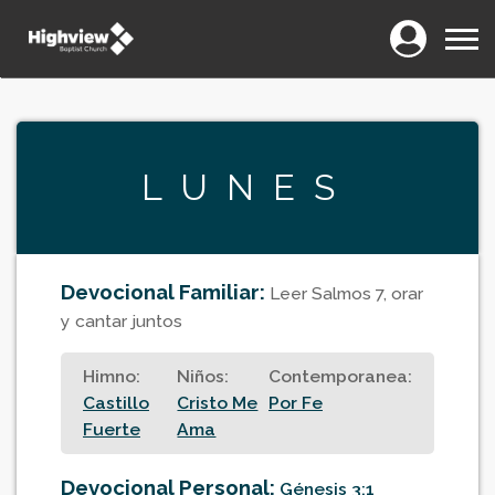
Login
Menu
LUNES
Devocional Familiar:
Leer Salmos 7, orar
y cantar juntos
Himno:
Niños:
Contemporanea:
Castillo
Cristo Me
Por Fe
Fuerte
Ama
Devocional Personal:
Génesis 3:1