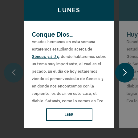
LUNES
Conque Dios…
Huy
Amados hermanos en esta semana
Duran
estaremos estudiando acerca de
estudi
Génesis 3:1-24
, donde hablaremos sobre
Génesi
un tema muy importante, el cual es el
de Sa
pecado. En el día de hoy estaremos
a Eva
viendo el primer versículo de Génesis 3,
vimos 
en donde nos encontramos con la
diabl
serpiente, es decir, en este caso, el
lograr
diablo, Satanás, como lo vemos en Eze...
Eva lo 
LEER